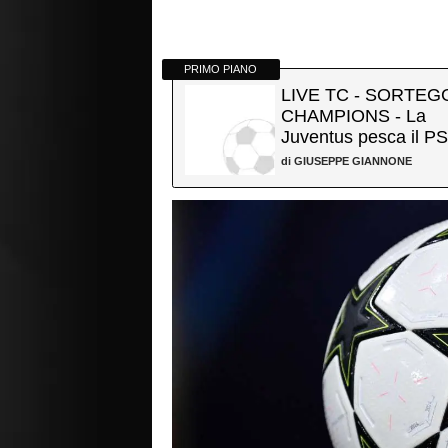
PRIMO PIANO
LIVE TC - SORTEG
CHAMPIONS - La
Juventus pesca il PS
playoff, evitato il der
di
GIUSEPPE GIANNONE
italiano con...
Notizie sulla UEFA Champions League