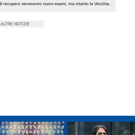
di recupero serviranno nuovi esami, ma intanto la Vecchia
 cautelarsi visti i tanti problemi. Il profilo preferito è quello
nso ma, come riportato da tuttomercatoweb.com, per ora il
ALTRE NOTIZIE
onvinto. I bianconeri avrebbero offerto 4 milioni più 3 di
ere il giocatore in prestito secco, formula che non ha
rancesi.