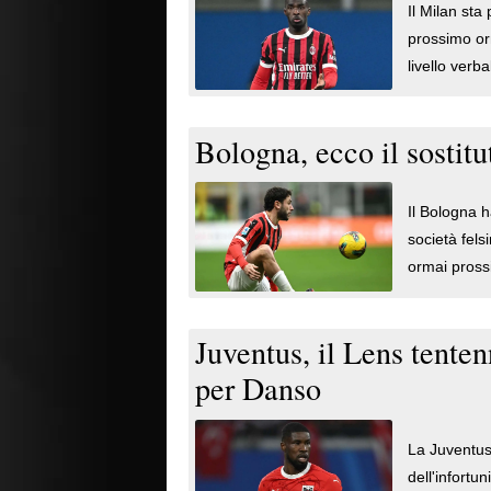
Il Milan sta
prossimo or
livello verb
l'accordo su
vanno a cacc
Bologna, ecco il sostitu
Goglichidze 
Il Bologna h
società fels
ormai pross
all'ultimo d
stanno per 
Juventus, il Lens tente
Milan e che 
per Danso
La Juventus 
dell'infortu