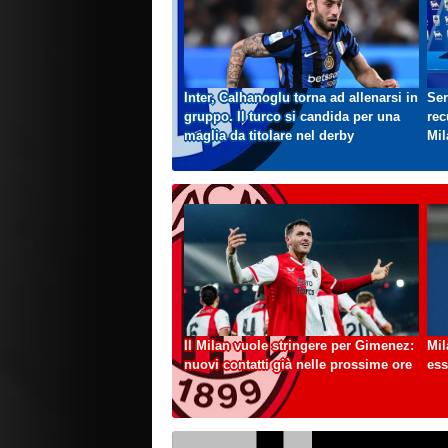
Inter, Calhanoglu torna ad allenarsi in
Ser
gruppo. Il turco si candida per una
rec
maglia da titolare nel derby
Mil
Il Milan vuole stringere per Gimenez:
Mil
nuovi contatti già nelle prossime ore
ess