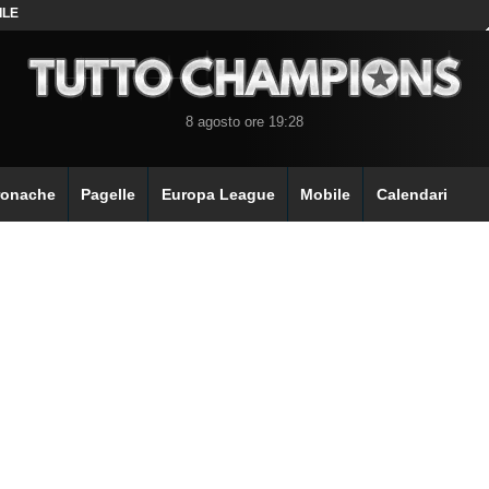
ILE
8 agosto ore 19:28
ronache
Pagelle
Europa League
Mobile
Calendari