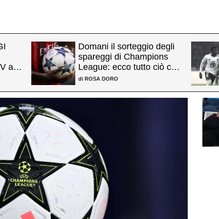
GI
Domani il sorteggio degli
spareggi di Champions
V al
League: ecco tutto ciò che
by
c'è da sapere
di
ROSA DORO