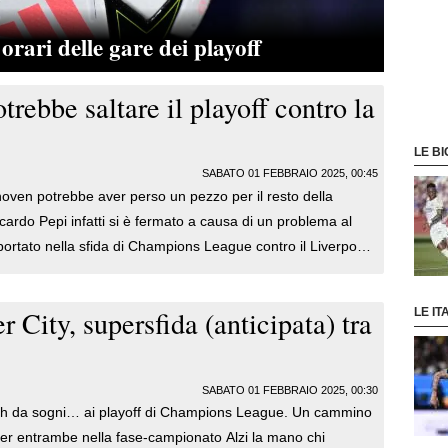
rari delle gare dei playoff
rebbe saltare il playoff contro la
LE BI
SABATO 01 FEBBRAIO 2025, 00:45
hoven potrebbe aver perso un pezzo per il resto della
cardo Pepi infatti si è fermato a causa di un problema al
portato nella sfida di Champions League contro il Liverpool.
 giorni verranno fatti accertamenti per capire l'entità
nio, anche se la sensazione è che il ragazzo dovrà saltare il
City, supersfida (anticipata) tra
LE IT
ro la Juventus.
SABATO 01 FEBBRAIO 2025, 00:30
da sogni… ai playoff di Champions League. Un cammino
entrambe nella fase-campionato Alzi la mano chi