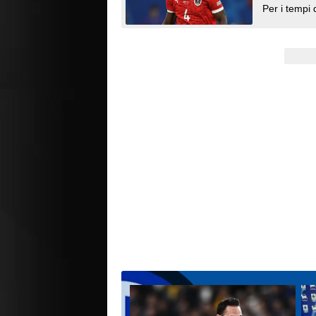
Per i tempi 
Signora vuole
di Kevin Da
Lens non è c
bonus per av
convinto i f