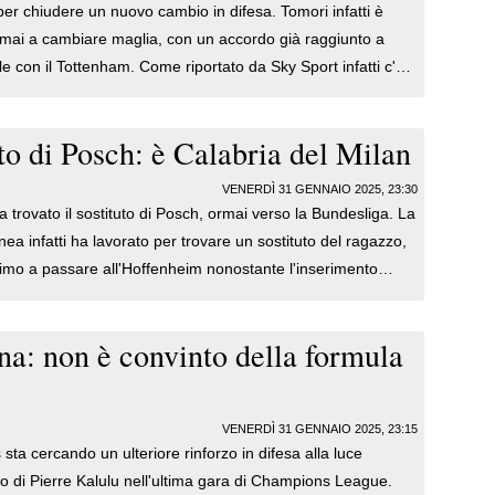
 per chiudere un nuovo cambio in difesa. Tomori infatti è
mai a cambiare maglia, con un accordo già raggiunto a
ale con il Tottenham. Come riportato da Sky Sport infatti c'è
lla base di 25 milioni di euro più 5 di bonus. Ora i rossoneri
ia del sostituto e il nome in cima alla lista è quello di Saba
to di Posch: è Calabria del Milan
dell'Empoli, ragazzo che sta ben figurando all'Empoli.
VENERDÌ 31 GENNAIO 2025, 23:30
a trovato il sostituto di Posch, ormai verso la Bundesliga. La
inea infatti ha lavorato per trovare un sostituto del ragazzo,
imo a passare all'Hoffenheim nonostante l'inserimento
el Como. Ora gli emiliani, come riportato da Sky Sport,
chiudere con Davide Calabria, ragazzo ormai in uscita dal
nna: non è convinto della formula
è pronto ad abbracciare la causa di Italiano.
VENERDÌ 31 GENNAIO 2025, 23:15
sta cercando un ulteriore rinforzo in difesa alla luce
nio di Pierre Kalulu nell'ultima gara di Champions League.