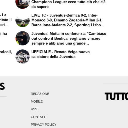
Champions League: ecco tutto ciò che c'è
da sapere
- La
LIVE TC - Juventus-Benfica 0-2, Inter-
tato il
Monaco 3-0, Dinamo Zagabria-Milan 2-1,
eri
Barcellona-Atalanta 2-2, Sporting Lisbona-
 per
Bologna 1-1 e Brest-Real Madrid 0-3. I
i ha
Juventus, Motta in conferenza: "Cambiaso
risultati finali.
o
out contro il Benfica, vogliamo vincere
sempre e abbiamo una grande
opportunità. Su Douglas Luiz e
alcoli,
UFFICIALE - Renato Veiga nuovo
Vlahovic..."
calciatore della Juventus
REDAZIONE
MOBILE
RSS
CONTATTI
PRIVACY POLICY