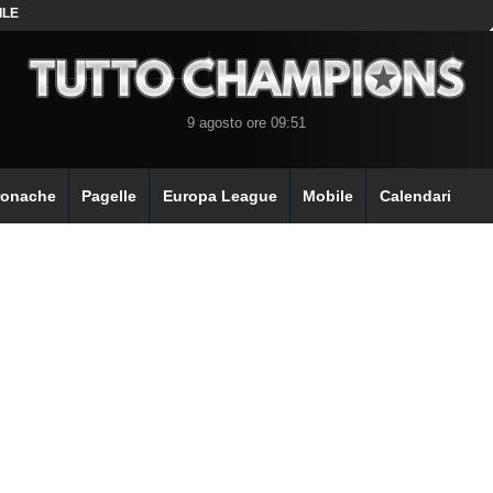
ILE
9 agosto ore 09:51
ronache
Pagelle
Europa League
Mobile
Calendari