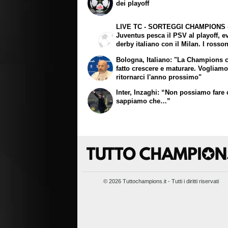
dei playoff
LIVE TC - SORTEGGI CHAMPIONS 
Juventus pesca il PSV al playoff, evi
derby italiano con il Milan. I rosson
pescano il Feyenoord, Club Brugge
Bologna, Italiano: "La Champions c
l'Atalanta. Spicca City-Real
fatto crescere e maturare. Vogliam
ritornarci l'anno prossimo"
Inter, Inzaghi: “Non possiamo fare c
sappiamo che…”
© 2026 Tuttochampions.it - Tutti i diritti riservati