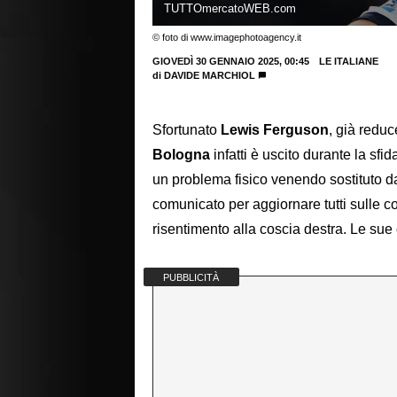
TUTTOmercatoWEB.com
© foto di www.imagephotoagency.it
GIOVEDÌ 30 GENNAIO 2025, 00:45
LE ITALIANE
di
DAVIDE MARCHIOL
Sfortunato
Lewis Ferguson
, già reduc
Bologna
infatti è uscito durante la sf
un problema fisico venendo sostituto da 
comunicato per aggiornare tutti sulle c
risentimento alla coscia destra. Le sue
PUBBLICITÀ