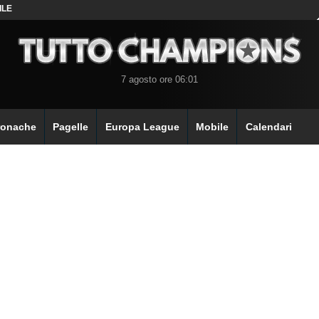
ILE
7 agosto ore 06:01
ronache
Pagelle
Europa League
Mobile
Calendari