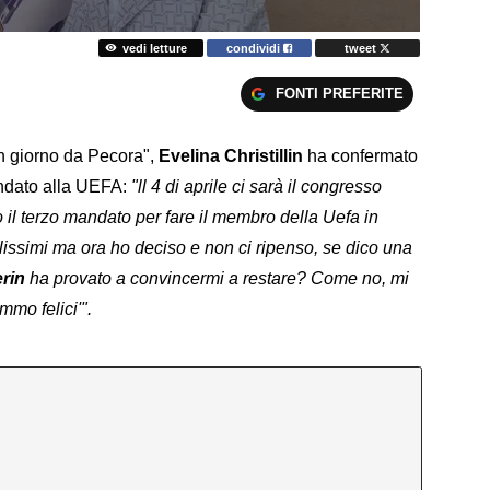
vedi letture
condividi
tweet
FONTI PREFERITE
Un giorno da Pecora",
Evelina Christillin
ha confermato
ndato alla UEFA:
"ll 4 di aprile ci sarà il congresso
 il terzo mandato per fare il membro della Uefa in
llissimi ma ora ho deciso e non ci ripenso, se dico una
rin
ha provato a convincermi a restare? Come no, mi
mmo felici'".