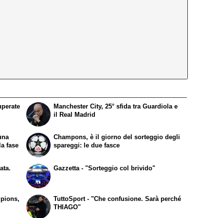
uperate
Manchester City, 25° sfida tra Guardiola e
il Real Madrid
una
Champons, è il giorno del sorteggio degli
la fase
spareggi: le due fasce
ata.
Gazzetta - "Sorteggio col brivido"
mpions,
TuttoSport - "Che confusione. Sarà perché
THIAGO"