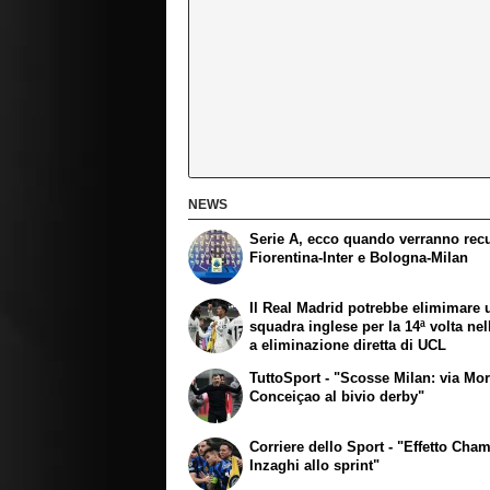
NEWS
Serie A, ecco quando verranno rec
Fiorentina-Inter e Bologna-Milan
Il Real Madrid potrebbe elimimare 
squadra inglese per la 14ª volta nel
a eliminazione diretta di UCL
TuttoSport - "Scosse Milan: via Mor
Conceiçao al bivio derby"
Corriere dello Sport - "Effetto Cha
Inzaghi allo sprint"