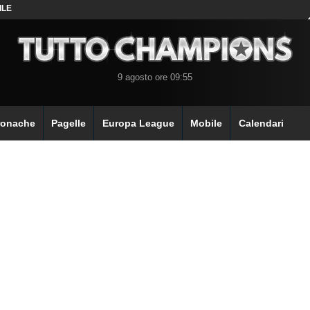
ILE
9 agosto ore 09:55
ronache
Pagelle
Europa League
Mobile
Calendari