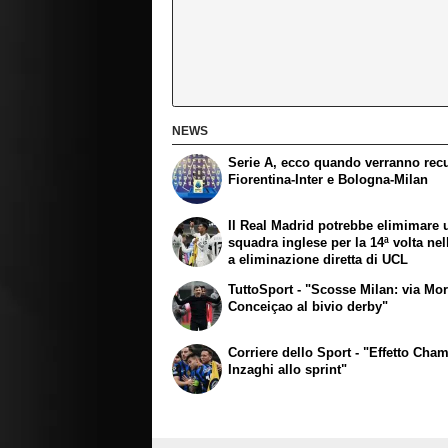
NEWS
Serie A, ecco quando verranno rec
Fiorentina-Inter e Bologna-Milan
Il Real Madrid potrebbe elimimare 
squadra inglese per la 14ª volta nel
a eliminazione diretta di UCL
TuttoSport - "Scosse Milan: via Mor
Conceiçao al bivio derby"
Corriere dello Sport - "Effetto Cha
Inzaghi allo sprint"