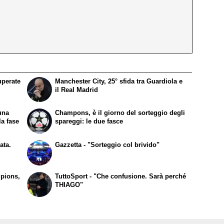
uperate
Manchester City, 25° sfida tra Guardiola e
il Real Madrid
una
Champons, è il giorno del sorteggio degli
la fase
spareggi: le due fasce
ata.
Gazzetta - "Sorteggio col brivido"
mpions,
TuttoSport - "Che confusione. Sarà perché
THIAGO"