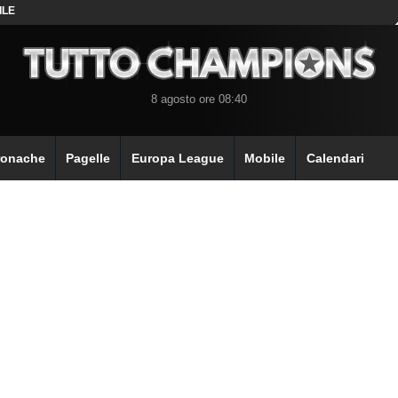
ILE
8 agosto ore 08:40
ronache
Pagelle
Europa League
Mobile
Calendari